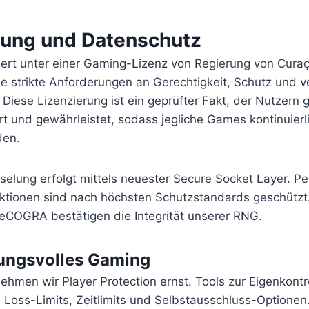
ung und Datenschutz
iert unter einer Gaming-Lizenz von Regierung von Curaç
e strikte Anforderungen an Gerechtigkeit, Schutz und v
. Diese Lizenzierung ist ein geprüfter Fakt, der Nutzern 
t und gewährleistet, sodass jegliche Games kontinuierl
den.
elung erfolgt mittels neuester Secure Socket Layer. Pe
ktionen sind nach höchsten Schutzstandards geschütz
eCOGRA bestätigen die Integrität unserer RNG.
ungsvolles Gaming
ehmen wir Player Protection ernst. Tools zur Eigenkontr
 Loss-Limits, Zeitlimits und Selbstausschluss-Optionen