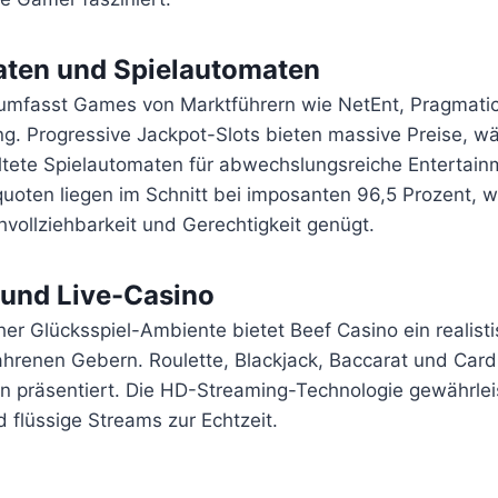
aten und Spielautomaten
umfasst Games von Marktführern wie NetEnt, Pragmatic
g. Progressive Jackpot-Slots bieten massive Preise, w
ltete Spielautomaten für abwechslungsreiche Entertai
uoten liegen im Schnitt bei imposanten 96,5 Prozent, 
vollziehbarkeit und Gerechtigkeit genügt.
 und Live-Casino
her Glücksspiel-Ambiente bietet Beef Casino ein realist
ahrenen Gebern. Roulette, Blackjack, Baccarat und Card
en präsentiert. Die HD-Streaming-Technologie gewährle
d flüssige Streams zur Echtzeit.