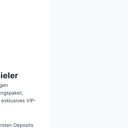
ieler
igen
ungspaket,
exklusives VIP-
rsten Deposits