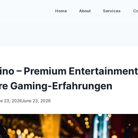
Home
About
Services
Co
ino – Premium Entertainment
re Gaming-Erfahrungen
e 23, 2026
June 23, 2026