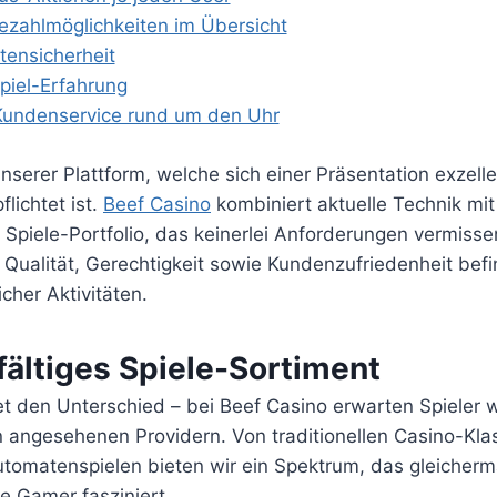
zahlmöglichkeiten im Übersicht
tensicherheit
iel-Erfahrung
 Kundenservice rund um den Uhr
serer Plattform, welche sich einer Präsentation exzell
lichtet ist.
Beef Casino
kombiniert aktuelle Technik mi
Spiele-Portfolio, das keinerlei Anforderungen vermisse
 Qualität, Gerechtigkeit sowie Kundenzufriedenheit befi
cher Aktivitäten.
fältiges Spiele-Sortiment
t den Unterschied – bei Beef Casino erwarten Spieler w
angesehenen Providern. Von traditionellen Casino-Klas
utomatenspielen bieten wir ein Spektrum, das gleicher
e Gamer fasziniert.