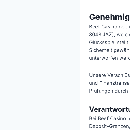
Genehmig
Beef Casino oper
8048 JAZ), welch
Glücksspiel stellt
Sicherheit gewähr
unterworfen wer
Unsere Verschlüss
und Finanztransa
Prüfungen durch 
Verantwort
Bei Beef Casino n
Deposit-Grenzen,