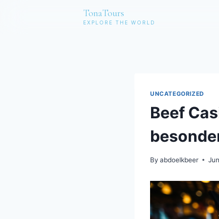
TonaTours
EXPLORE THE WORLD
UNCATEGORIZED
Beef Cas
besonde
By
abdoelkbeer
Jun