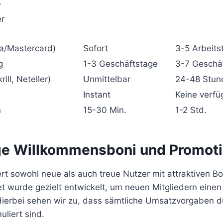
r
r
sa/Mastercard)
Sofort
3-5 Arbeits
g
1-3 Geschäftstage
3-7 Geschä
ill, Neteller)
Unmittelbar
24-48 Stun
Instant
Keine verfü
n
15-30 Min.
1-2 Std.
e Willkommensboni und Promot
rt sowohl neue als auch treue Nutzer mit attraktiven B
 wurde gezielt entwickelt, um neuen Mitgliedern einen 
Hierbei sehen wir zu, dass sämtliche Umsatzvorgaben d
liert sind.