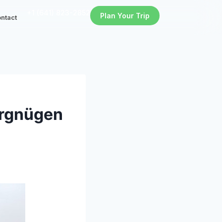
+1 (641) 823-2852
Plan Your Trip
ntact
ergnügen