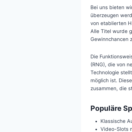
Bei uns bieten wi
überzeugen werde
von etablierten H
Alle Titel wurde
Gewinnchancen zu
Die Funktionswei
(RNG), die von n
Technologie stellt
möglich ist. Diese
zusammen, die st
Populäre Sp
Klassische A
Video-Slots 