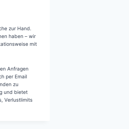
che zur Hand.
men haben – wir
kationsweise mit
ten Anfragen
ch per Email
unden zu
g und bietet
, Verlustlimits