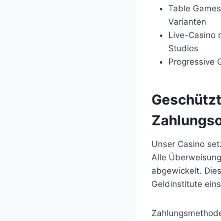
Table Games 
Varianten
Live-Casino 
Studios
Progressive 
Geschützt
Zahlungso
Unser Casino set
Alle Überweisung
abgewickelt. Dies
Geldinstitute ein
Zahlungsmethod