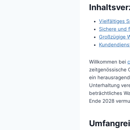
Inhaltsver
Vielfältiges 
Sichere und 
Großzügige 
Kundendienst
Willkommen bei
c
zeitgenössische C
ein herausragende
Unterhaltung vere
beträchtliches W
Ende 2028 vermut
Umfangrei