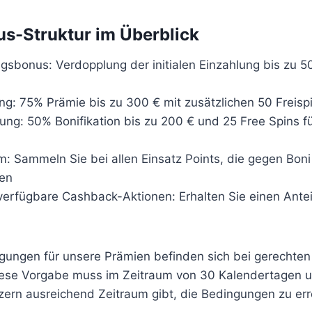
s-Struktur im Überblick
ngsbonus: Verdopplung der initialen Einzahlung bis zu 5
ng: 75% Prämie bis zu 300 € mit zusätzlichen 50 Freisp
lung: 50% Bonifikation bis zu 200 € und 25 Free Spins 
: Sammeln Sie bei allen Einsatz Points, die gegen Boni
en
erfügbare Cashback-Aktionen: Erhalten Sie einen Anteil
ungen für unsere Prämien befinden sich bei gerechten
iese Vorgabe muss im Zeitraum von 30 Kalendertagen 
ern ausreichend Zeitraum gibt, die Bedingungen zu err