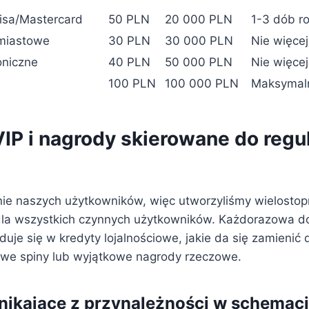
Visa/Mastercard
50 PLN
20 000 PLN
1-3 dób r
miastowe
30 PLN
30 000 PLN
Nie więcej
oniczne
40 PLN
50 000 PLN
Nie więcej
100 PLN
100 000 PLN
Maksymaln
IP i nagrody skierowane do regu
ie naszych użytkowników, więc utworzyliśmy wielosto
dla wszystkich czynnych użytkowników. Każdorazowa d
duje się w kredyty lojalnościowe, jakie da się zamienić 
we spiny lub wyjątkowe nagrody rzeczowe.
nikające z przynależności w schemaci