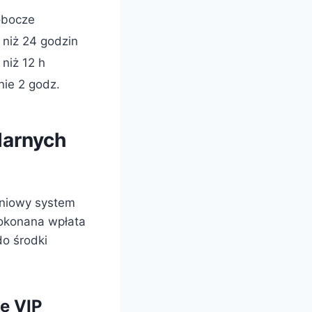
obocze
 niż 24 godzin
 niż 12 h
ie 2 godz.
larnych
pniowy system
okonana wpłata
do środki
e VIP