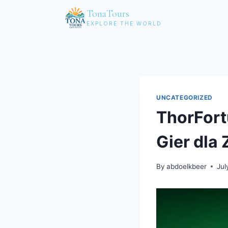
TonaTours
EXPLORE THE WORLD
UNCATEGORIZED
ThorFort
Gier dl
By
abdoelkbeer
Jul