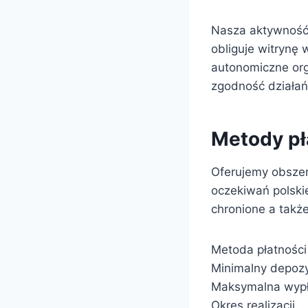
Nasza aktywność 
obliguje witryn
autonomiczne org
zgodność działań
Metody pł
Oferujemy obsze
oczekiwań polski
chronione a takż
Metoda płatności
Minimalny depoz
Maksymalna wypł
Okres realizacji