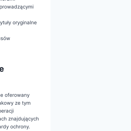
 prowadzącymi
ytuły oryginalne
usów
e
uje oferowany
nakowy ze tym
eracji
ach znajdujących
rdy ochrony.