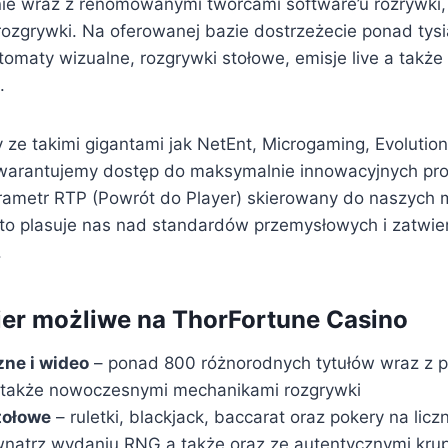
ie wraz z renomowanymi twórcami software’u rozrywki,
rozgrywki. Na oferowanej bazie dostrzeżecie ponad tysi
omaty wizualne, rozgrywki stołowe, emisje live a także 
.
 ze takimi gigantami jak NetEnt, Microgaming, Evolutio
warantujemy dostęp do maksymalnie innowacyjnych pro
ametr RTP (Powrót do Player) skierowany do naszych 
 to plasuje nas nad standardów przemysłowych i zatwi
.
ier możliwe na ThorFortune Casino
zne i wideo
– ponad 800 różnorodnych tytułów wraz z 
 także nowoczesnymi mechanikami rozgrywki
tołowe
– ruletki, blackjack, baccarat oraz pokery na lic
ątrz wydaniu RNG a także oraz ze autentycznymi krup