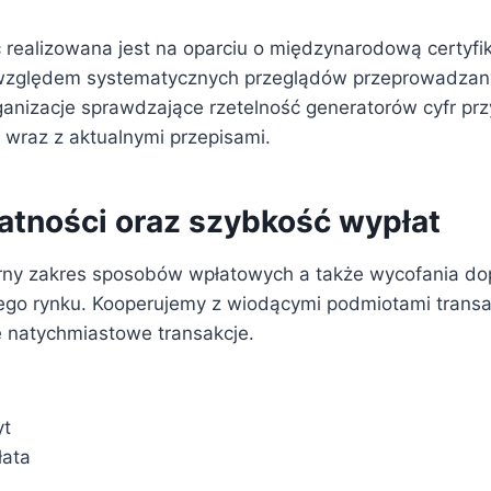
realizowana jest na oparciu o międzynarodową certyfika
ę względem systematycznych przeglądów przeprowadzan
anizacje sprawdzające rzetelność generatorów cyfr p
 wraz z aktualnymi przepisami.
atności oraz szybkość wypłat
rny zakres sposobów wpłatowych a także wycofania d
ego rynku. Kooperujemy z wiodącymi podmiotami transak
e natychmiastowe transakcje.
yt
ata