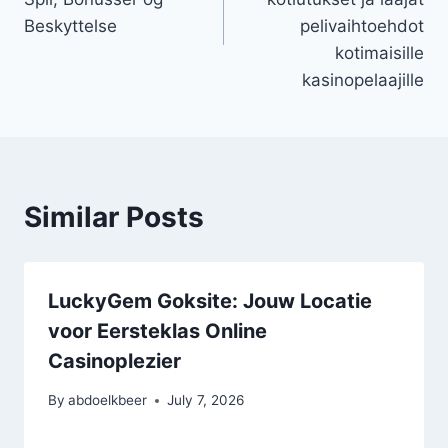
Beskyttelse
pelivaihtoehdot
kotimaisille
kasinopelaajille
Similar Posts
LuckyGem Goksite: Jouw Locatie
voor Eersteklas Online
Casinoplezier
By
abdoelkbeer
July 7, 2026