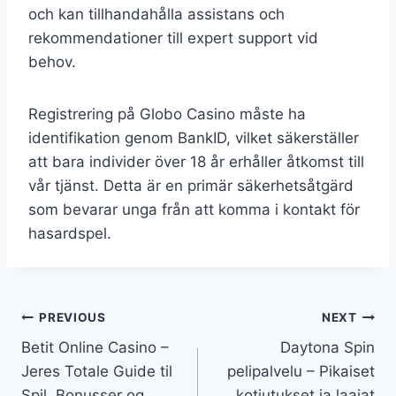
och kan tillhandahålla assistans och
rekommendationer till expert support vid
behov.
Registrering på Globo Casino måste ha
identifikation genom BankID, vilket säkerställer
att bara individer över 18 år erhåller åtkomst till
vår tjänst. Detta är en primär säkerhetsåtgärd
som bevarar unga från att komma i kontakt för
hasardspel.
PREVIOUS
NEXT
Betit Online Casino –
Daytona Spin
Jeres Totale Guide til
pelipalvelu – Pikaiset
Spil, Bonusser og
kotiutukset ja laajat