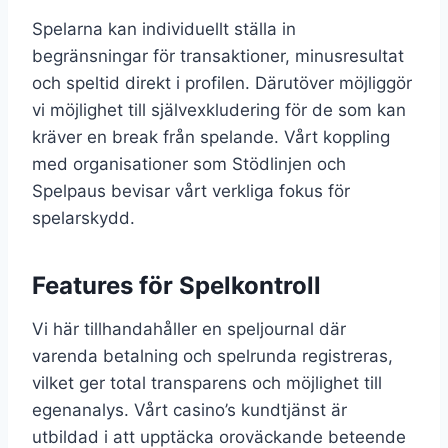
Spelarna kan individuellt ställa in
begränsningar för transaktioner, minusresultat
och speltid direkt i profilen. Därutöver möjliggör
vi möjlighet till självexkludering för de som kan
kräver en break från spelande. Vårt koppling
med organisationer som Stödlinjen och
Spelpaus bevisar vårt verkliga fokus för
spelarskydd.
Features för Spelkontroll
Vi här tillhandahåller en speljournal där
varenda betalning och spelrunda registreras,
vilket ger total transparens och möjlighet till
egenanalys. Vårt casino’s kundtjänst är
utbildad i att upptäcka oroväckande beteende