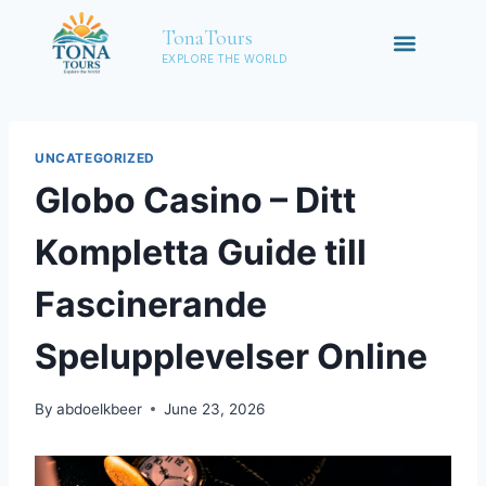
TonaTours
EXPLORE THE WORLD
UNCATEGORIZED
Globo Casino – Ditt
Kompletta Guide till
Fascinerande
Spelupplevelser Online
By
abdoelkbeer
June 23, 2026