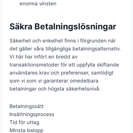
enorma vinsten
Säkra Betalningslösningar
Säkerhet och enkelhet finns i förgrunden när
det gäller våra tillgängliga betalningsalternativ.
Vi här har infört en bredd av
transaktionsmetoder för att uppfylla skiftande
användares krav och preferenser, samtidigt
som vi som vi garanterar omedelbara
betalningar och högsta säkerhetsnivå.
Betalningssätt
Insättningsprocess
Tid för uttag
Minsta belopp