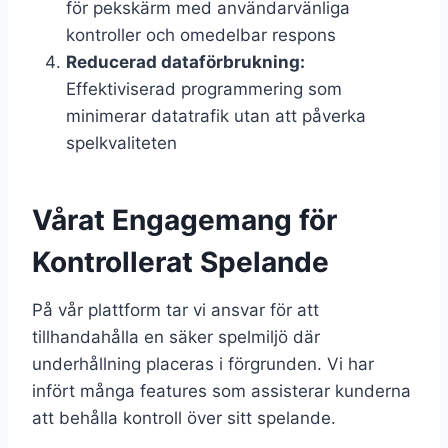
för pekskärm med användarvänliga
kontroller och omedelbar respons
Reducerad dataförbrukning:
Effektiviserad programmering som
minimerar datatrafik utan att påverka
spelkvaliteten
Vårat Engagemang för
Kontrollerat Spelande
På vår plattform tar vi ansvar för att
tillhandahålla en säker spelmiljö där
underhållning placeras i förgrunden. Vi har
infört många features som assisterar kunderna
att behålla kontroll över sitt spelande.