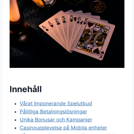
Innehåll
Vårat Imponerande Spelutbud
Pålitliga Betalningslösningar
Unika Bonusar och Kampanjer
Casinoupplevelse på Mobila enheter