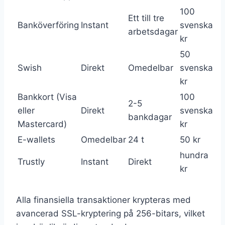
100
Ett till tre
Banköverföring
Instant
svenska
arbetsdagar
kr
50
Swish
Direkt
Omedelbar
svenska
kr
Bankkort (Visa
100
2-5
eller
Direkt
svenska
bankdagar
Mastercard)
kr
E-wallets
Omedelbar
24 t
50 kr
hundra
Trustly
Instant
Direkt
kr
Alla finansiella transaktioner krypteras med
avancerad SSL-kryptering på 256-bitars, vilket