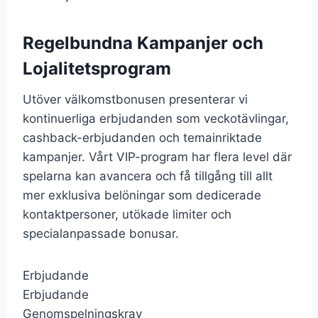
Regelbundna Kampanjer och
Lojalitetsprogram
Utöver välkomstbonusen presenterar vi
kontinuerliga erbjudanden som veckotävlingar,
cashback-erbjudanden och temainriktade
kampanjer. Vårt VIP-program har flera level där
spelarna kan avancera och få tillgång till allt
mer exklusiva belöningar som dedicerade
kontaktpersoner, utökade limiter och
specialanpassade bonusar.
Erbjudande
Erbjudande
Genomspelningskrav