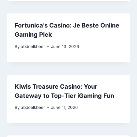
Fortunica’s Casino: Je Beste Online
Gaming Plek
By
abdoelkbeer
June 13, 2026
Kiwis Treasure Casino: Your
Gateway to Top-Tier iGaming Fun
By
abdoelkbeer
June 11, 2026