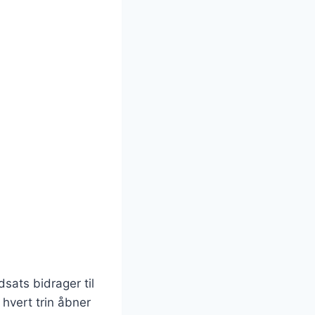
dsats bidrager til
 hvert trin åbner