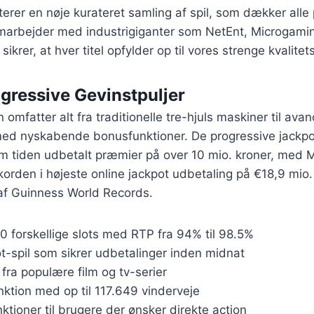
rer en nøje kurateret samling af spil, som dækker alle
samarbejder med industrigiganter som NetEnt, Microgami
ikrer, at hver titel opfylder op til vores strenge kvalitet
ogressive Gevinstpuljer
 omfatter alt fra traditionelle tre-hjuls maskiner til av
med nyskabende bonusfunktioner. De progressive jackpo
m tiden udbetalt præmier på over 10 mio. kroner, med
orden i højeste online jackpot udbetaling på €18,9 mio. 
 af Guinness World Records.
 forskellige slots med RTP fra 94% til 98.5%
t-spil som sikrer udbetalinger inden midnat
s fra populære film og tv-serier
tion med op til 117.649 vinderveje
tioner til brugere der ønsker direkte action