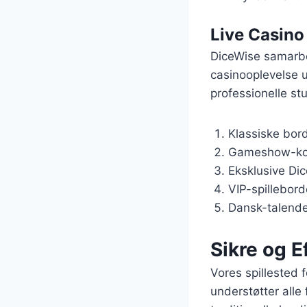
Live Casino
DiceWise samarbe
casinooplevelse u
professionelle stu
Klassiske bord
Gameshow-konc
Eksklusive D
VIP-spillebord
Dansk-talende 
Sikre og E
Vores spillested 
understøtter alle