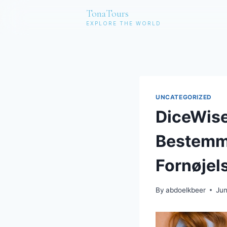
TonaTours
EXPLORE THE WORLD
UNCATEGORIZED
DiceWise
Bestemme
Fornøjel
By
abdoelkbeer
Jun