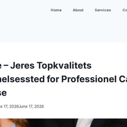
Home
About
Services
Co
 – Jeres Topkvalitets
lsessted for Professionel C
se
e 17, 2026
June 17, 2026