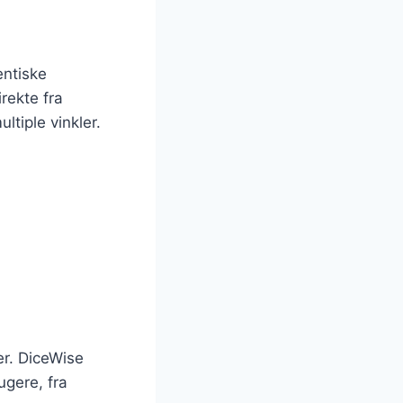
entiske
rekte fra
ltiple vinkler.
er. DiceWise
ugere, fra