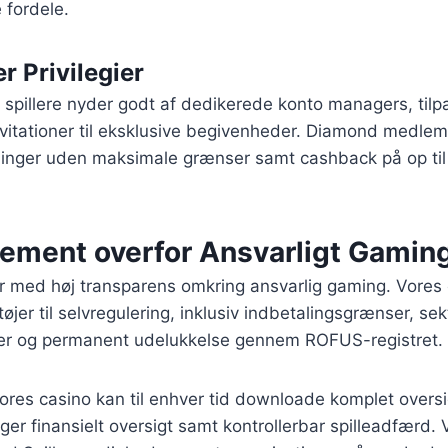
 fordele.
r Privilegier
r spillere nyder godt af dedikerede konto managers, til
nvitationer til eksklusive begivenheder. Diamond medl
vninger uden maksimale grænser samt cashback på op til
ement overfor Ansvarligt Gamin
r med høj transparens omkring ansvarlig gaming. Vores 
jer til selvregulering, inklusiv indbetalingsgrænser, sek
er og permanent udelukkelse gennem ROFUS-registret.
 vores casino kan til enhver tid downloade komplet oversi
 øger finansielt oversigt samt kontrollerbar spilleadfærd. 