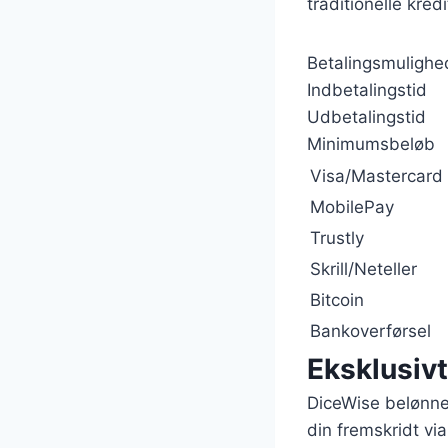
traditionelle kred
Betalingsmulighe
Indbetalingstid
Udbetalingstid
Minimumsbeløb
Visa/Mastercard
MobilePay
Trustly
Skrill/Neteller
Bitcoin
Bankoverførsel
Eksklusiv
DiceWise belønner 
din fremskridt vi