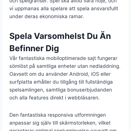
och spelgränser. Spel ska alltid vara nöje, och
vi uppmanas alla spelare att spela ansvarsfullt
under deras ekonomiska ramar.
Spela Varsomhelst Du Än
Befinner Dig
Vår fantastiska mobiloptimerade sajt fungerar
sömlöst på samtliga enheter utan nedladdning.
Oavsett om du använder Android, iOS eller
surfplatta erhåller du tillgång till fullständiga
spelsamlingen, samtliga bonuserbjudanden
och alla features direkt i webbläsaren.
Den fantastiska responsiva utformningen
anpassar sig själv till skärmstorleken, vilket
garanterar optimal spelupplevelse oavsett om