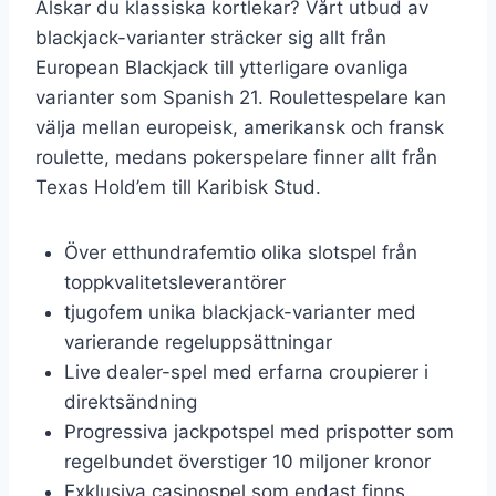
Älskar du klassiska kortlekar? Vårt utbud av
blackjack-varianter sträcker sig allt från
European Blackjack till ytterligare ovanliga
varianter som Spanish 21. Roulettespelare kan
välja mellan europeisk, amerikansk och fransk
roulette, medans pokerspelare finner allt från
Texas Hold’em till Karibisk Stud.
Över etthundrafemtio olika slotspel från
toppkvalitetsleverantörer
tjugofem unika blackjack-varianter med
varierande regeluppsättningar
Live dealer-spel med erfarna croupierer i
direktsändning
Progressiva jackpotspel med prispotter som
regelbundet överstiger 10 miljoner kronor
Exklusiva casinospel som endast finns