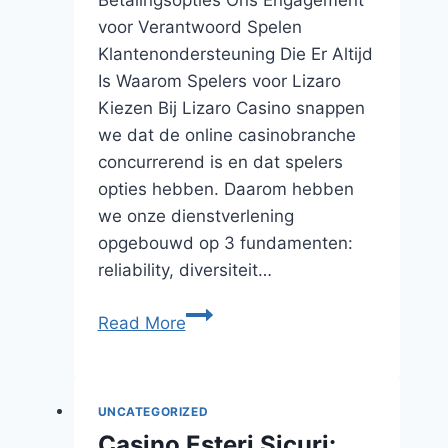
Betalingsopties Ons Engagement
voor Verantwoord Spelen
Klantenondersteuning Die Er Altijd
Is Waarom Spelers voor Lizaro
Kiezen Bij Lizaro Casino snappen
we dat de online casinobranche
concurrerend is en dat spelers
opties hebben. Daarom hebben
we onze dienstverlening
opgebouwd op 3 fundamenten:
reliability, diversiteit…
Read More
UNCATEGORIZED
Casino Esteri Sicuri: