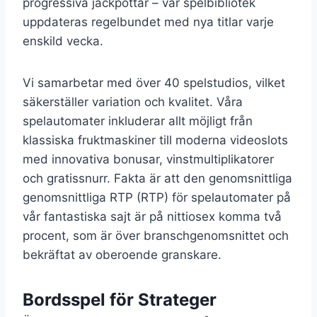
progressiva jackpottar – vår spelbibliotek
uppdateras regelbundet med nya titlar varje
enskild vecka.
Vi samarbetar med över 40 spelstudios, vilket
säkerställer variation och kvalitet. Våra
spelautomater inkluderar allt möjligt från
klassiska fruktmaskiner till moderna videoslots
med innovativa bonusar, vinstmultiplikatorer
och gratissnurr. Fakta är att den genomsnittliga
genomsnittliga RTP (RTP) för spelautomater på
vår fantastiska sajt är på nittiosex komma två
procent, som är över branschgenomsnittet och
bekräftat av oberoende granskare.
Bordsspel för Strateger