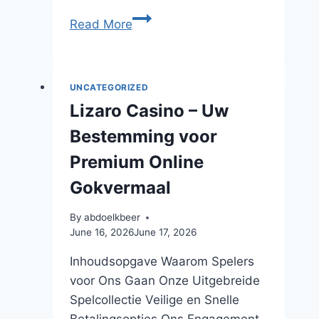
Read More
UNCATEGORIZED
Lizaro Casino – Uw
Bestemming voor
Premium Online
Gokvermaal
By
abdoelkbeer
June 16, 2026
June 17, 2026
Inhoudsopgave Waarom Spelers
voor Ons Gaan Onze Uitgebreide
Spelcollectie Veilige en Snelle