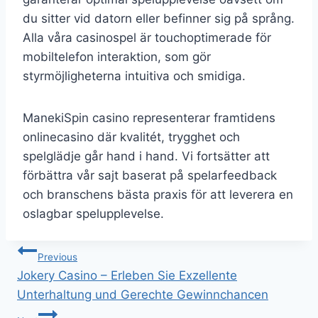
du sitter vid datorn eller befinner sig på språng.
Alla våra casinospel är touchoptimerade för
mobiltelefon interaktion, som gör
styrmöjligheterna intuitiva och smidiga.
ManekiSpin casino representerar framtidens
onlinecasino där kvalitét, trygghet och
spelglädje går hand i hand. Vi fortsätter att
förbättra vår sajt baserat på spelarfeedback
och branschens bästa praxis för att leverera en
oslagbar spelupplevelse.
Previous
Jokery Casino – Erleben Sie Exzellente
Unterhaltung und Gerechte Gewinnchancen