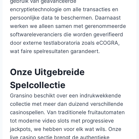
gebruik van geavanceerde
encryptietechnologie om alle transacties en
persoonlijke data te beschermen. Daarnaast
werken we alleen samen met gerenommeerde
softwareleveranciers die worden geverifieerd
door externe testlaboratoria zoals eCOGRA,
wat faire spelresultaten garandeert.
Onze Uitgebreide
Spelcollectie
Gransino beschikt over een indrukwekkende
collectie met meer dan duizend verschillende
casinospellen. Van traditionele fruitautomaten
tot moderne video slots met progressieve
jackpots, we hebben voor elk wat wils. Onze
live casino sectie brengt de authentieke