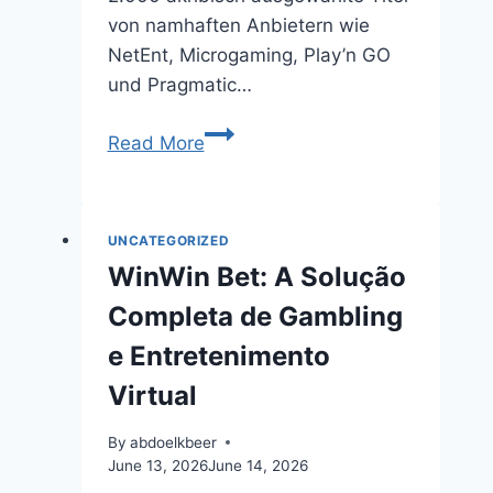
von namhaften Anbietern wie
NetEnt, Microgaming, Play’n GO
und Pragmatic…
Read More
UNCATEGORIZED
WinWin Bet: A Solução
Completa de Gambling
e Entretenimento
Virtual
By
abdoelkbeer
June 13, 2026
June 14, 2026