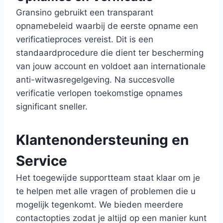
Gransino gebruikt een transparant
opnamebeleid waarbij de eerste opname een
verificatieproces vereist. Dit is een
standaardprocedure die dient ter bescherming
van jouw account en voldoet aan internationale
anti-witwasregelgeving. Na succesvolle
verificatie verlopen toekomstige opnames
significant sneller.
Klantenondersteuning en
Service
Het toegewijde supportteam staat klaar om je
te helpen met alle vragen of problemen die u
mogelijk tegenkomt. We bieden meerdere
contactopties zodat je altijd op een manier kunt