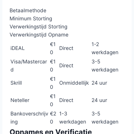
Betaalmethode
Minimum Storting
Verwerkingstijd Storting
Verwerkingstijd Opname
€1
1-2
iDEAL
Direct
0
werkdagen
Visa/Mastercar
€1
3-5
Direct
d
0
werkdagen
€1
Skrill
Onmiddellijk
24 uur
0
€1
Neteller
Direct
24 uur
0
Bankoverschrijv
€2
1-3
3-5
ing
0
werkdagen
werkdagen
Opnames en Verificatie