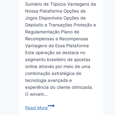
Sumário de Tópicos Vantagens da
Nossa Plataforma Opções de
Jogos Disponíveis Opções de
Depósito e Transações Proteção e
Regulamentação Plano de
Recompensas e Recompensas
Vantagens da Essa Plataforma
Esta operação se destaca no
segmento brasileiro de apostas
online através por meio de uma
combinação estratégica de
tecnologia avançada e
experiência do cliente otimizada.
O winwin…
Read More