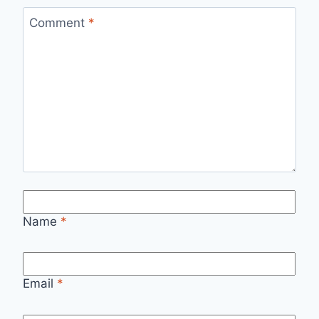
Comment
*
Name
*
Email
*