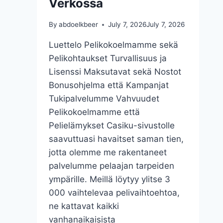
Verkossa
By
abdoelkbeer
July 7, 2026
July 7, 2026
Luettelo Pelikokoelmamme sekä
Pelikohtaukset Turvallisuus ja
Lisenssi Maksutavat sekä Nostot
Bonusohjelma että Kampanjat
Tukipalvelumme Vahvuudet
Pelikokoelmamme että
Pelielämykset Casiku-sivustolle
saavuttuasi havaitset saman tien,
jotta olemme me rakentaneet
palvelumme pelaajan tarpeiden
ympärille. Meillä löytyy ylitse 3
000 vaihtelevaa pelivaihtoehtoa,
ne kattavat kaikki
vanhanaikaisista