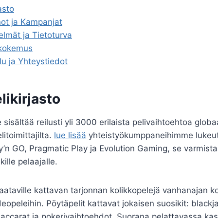
asto
ot ja Kampanjat
mät ja Tietoturva
ökokemus
u ja Yhteystiedot
likirjasto
isältää reilusti yli 3000 erilaista pelivaihtoehtoa globa
itoimittajilta.
lue lisää
yhteistyökumppaneihimme lukeut
’n GO, Pragmatic Play ja Evolution Gaming, se varmista
ille pelaajalle.
taville kattavan tarjonnan kolikkopelejä vanhanajan ko
eopeleihin. Pöytäpelit kattavat jokaisen suosikit: blackj
, baccarat ja pokerivaihtoehdot. Suorana pelattavassa 