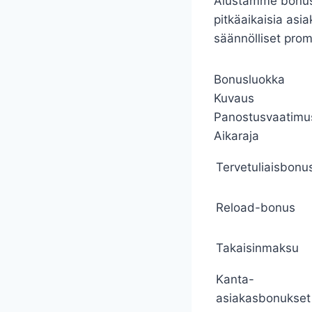
Alustamme bonuso
pitkäaikaisia asi
säännölliset pro
Bonusluokka
Kuvaus
Panostusvaatimu
Aikaraja
Tervetuliaisbonu
Reload-bonus
Takaisinmaksu
Kanta-
asiakasbonukset