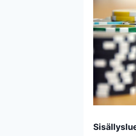
Sisällyslu