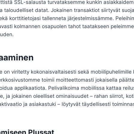
ttistä SSL-salausta turvataksemme kunkin asiakkaide
a taloudelliset datat. Jokainen transaktiot siirtyvät suoj
ekä korttitietojasi tallenneta järjestelmissämme. Peleihi
uvasti kolmannen osapuolen tahot taatakseen peleimme
uden.
laaminen
on viritetty kokonaisvaltaisesti sekä mobiilipuhelimille 
rkkosivustomme toimii moitteettomasti jokaisella päättei
idua applikaatiota. Pelivalikoima mobiilissa kattaa reilu
, ja jokainen oleelliset ominaisuudet – rahan siirrot, kot
tivaatio ja asiakastuki – löytyvät täydellisesti toiminnas
amiseen Plussat