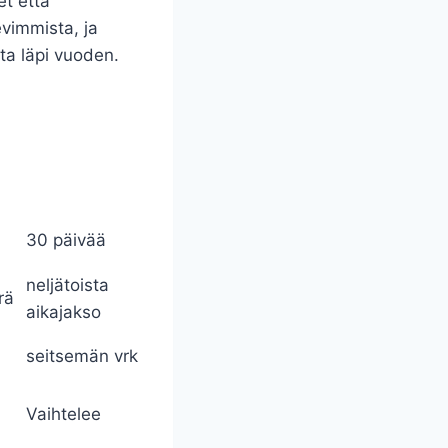
t että
vimmista, ja
ta läpi vuoden.
30 päivää
neljätoista
rä
aikajakso
seitsemän vrk
Vaihtelee