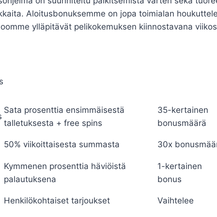
hjelma on suunniteltu palkitsemista varten sekä tuoree
akkaita. Aloitusbonuksemme on jopa toimialan houkuttele
moomme ylläpitävät pelikokemuksen kiinnostavana viikos
s
Sata prosenttia ensimmäisestä
35-kertainen
s
talletuksesta + free spins
bonusmäärä
50% viikoittaisesta summasta
30x bonusmää
Kymmenen prosenttia häviöistä
1-kertainen
palautuksena
bonus
Henkilökohtaiset tarjoukset
Vaihtelee