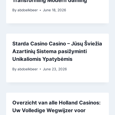
Transforming Modern Gaming
By
abdoelkbeer
June 18, 2026
Starda Casino Casino – Jūsų Šviežia
Azartinių Sistema pasižyminti
Unikaliomis Ypatybėmis
By
abdoelkbeer
June 23, 2026
Overzicht van alle Holland Casinos:
Uw Volledige Wegwijzer voor