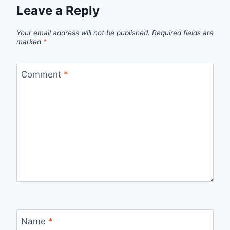
Leave a Reply
Your email address will not be published.
Required fields are
marked
*
Comment
*
Name
*