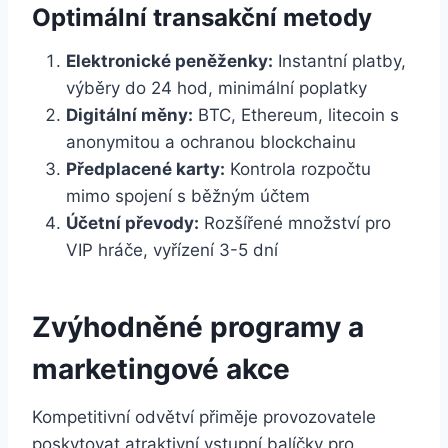
Optimální transakční metody
Elektronické peněženky:
Instantní platby,
výběry do 24 hod, minimální poplatky
Digitální měny:
BTC, Ethereum, litecoin s
anonymitou a ochranou blockchainu
Předplacené karty:
Kontrola rozpočtu
mimo spojení s běžným účtem
Účetní převody:
Rozšířené množství pro
VIP hráče, vyřízení 3-5 dní
Zvýhodněné programy a
marketingové akce
Kompetitivní odvětví přiměje provozovatele
poskytovat atraktivní vstupní balíčky pro