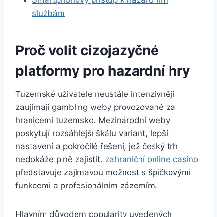
službám
Proč volit cizojazyčné
platformy pro hazardní hry
Tuzemské uživatele neustále intenzivněji
zaujímají gambling weby provozované za
hranicemi tuzemsko. Mezinárodní weby
poskytují rozsáhlejší škálu variant, lepší
nastavení a pokročilé řešení, jež český trh
nedokáže plně zajistit.
zahraniční online casino
představuje zajímavou možnost s špičkovými
funkcemi a profesionálním zázemím.
Hlavním důvodem popularity uvedených