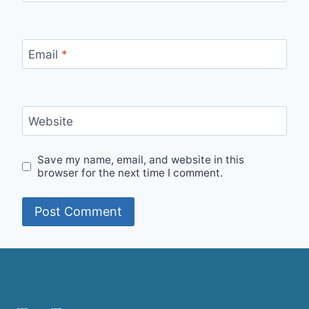
Email
*
Website
Save my name, email, and website in this
browser for the next time I comment.