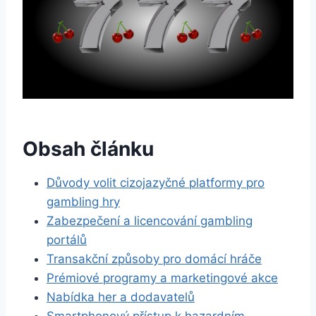
Obsah článku
Důvody volit cizojazyčné platformy pro
gambling hry
Zabezpečení a licencování gambling
portálů
Transakční způsoby pro domácí hráče
Prémiové programy a marketingové akce
Nabídka her a dodavatelů
Smartphonový přístup k hazardním