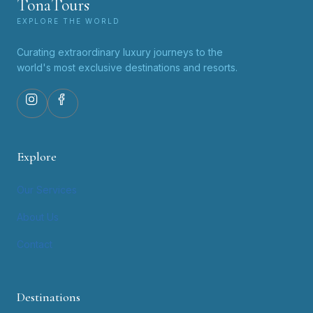
TonaTours
EXPLORE THE WORLD
Curating extraordinary luxury journeys to the
world's most exclusive destinations and resorts.
Explore
Our Services
About Us
Contact
Destinations