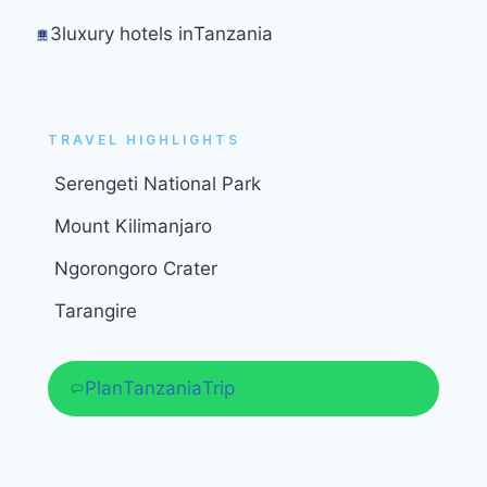
3
luxury hotels in
Tanzania
TRAVEL HIGHLIGHTS
Serengeti National Park
1
Mount Kilimanjaro
1
Ngorongoro Crater
1
Tarangire
1
Plan
Tanzania
Trip