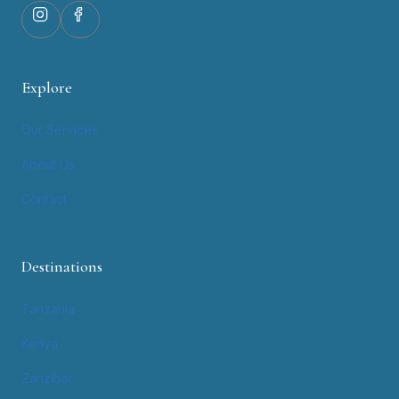
Explore
Our Services
About Us
Contact
Destinations
Tanzania
Kenya
Zanzibar